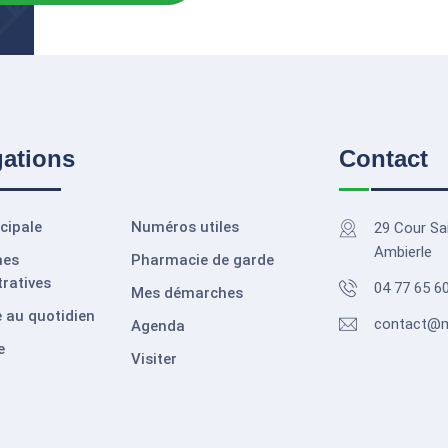
gations
Contact
cipale
Numéros utiles
29 Cour Sa
Ambierle
hes
Pharmacie de garde
ratives
04 77 65 6
Mes démarches
 au quotidien
contact@ma
Agenda
e
Visiter