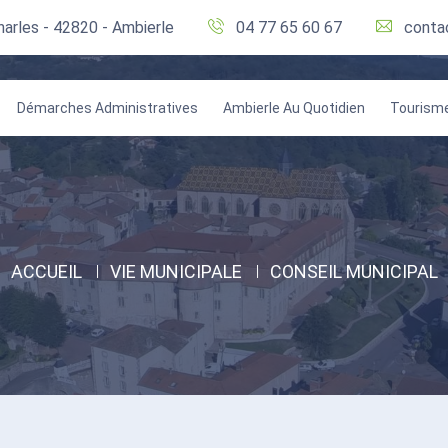
harles - 42820 - Ambierle
04 77 65 60 67
conta
Démarches Administratives
Ambierle Au Quotidien
Tourism
ACCUEIL
VIE MUNICIPALE
CONSEIL MUNICIPAL