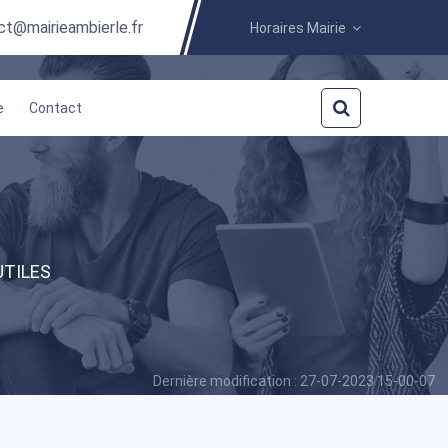
ct@mairieambierle.fr
Horaires Mairie
e
Contact
TILES
Dernière modification : 27-07-2023 15-00-07