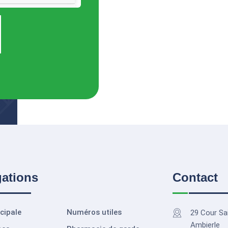
gations
Contact
cipale
Numéros utiles
29 Cour Sa
Ambierle