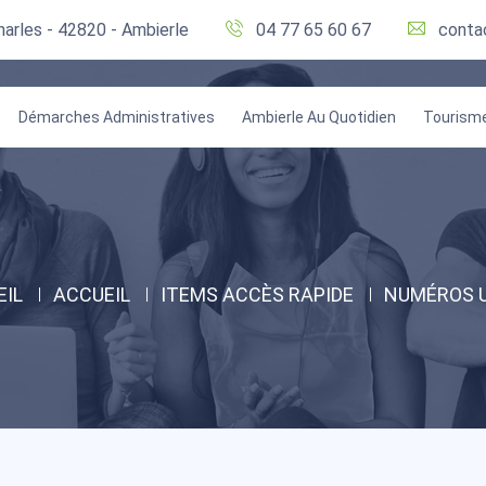
harles - 42820 - Ambierle
04 77 65 60 67
conta
Démarches Administratives
Ambierle Au Quotidien
Tourism
EIL
ACCUEIL
ITEMS ACCÈS RAPIDE
NUMÉROS U