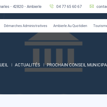
harles - 42820 - Ambierle
04 77 65 60 67
conta
Démarches Administratives
Ambierle Au Quotidien
Tourism
UEIL
ACTUALITÉS
PROCHAIN CONSEIL MUNICIPA