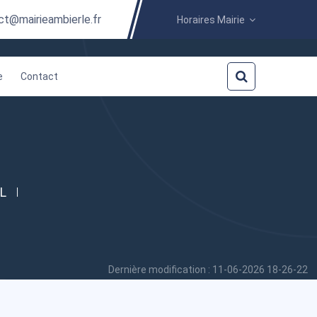
ct@mairieambierle.fr
Horaires Mairie
e
Contact
L
Dernière modification : 11-06-2026 18-26-22