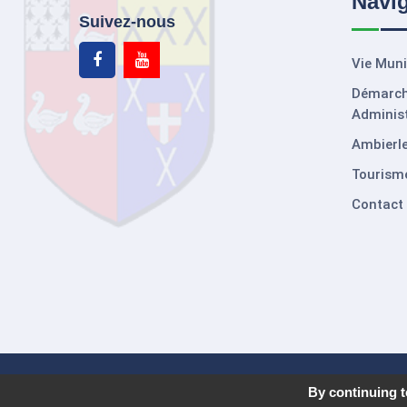
Navi
Suivez-nous
Vie Muni
Démarc
Administ
Ambierle
Tourism
Contact
Copyright © 2023, Création de site internet
You'Niv
By continuing to