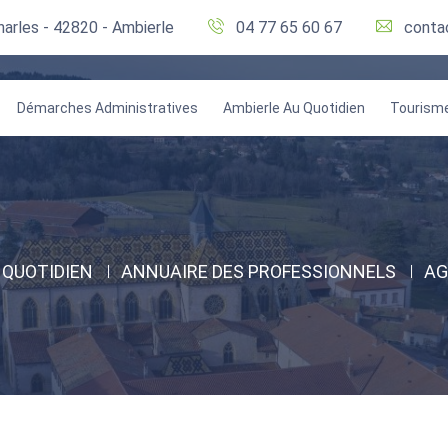
harles - 42820 - Ambierle
04 77 65 60 67
conta
Démarches Administratives
Ambierle Au Quotidien
Tourism
 QUOTIDIEN
ANNUAIRE DES PROFESSIONNELS
AG