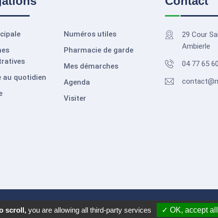
gations
Contact
cipale
Numéros utiles
29 Cour Sa
Ambierle
hes
Pharmacie de garde
ratives
04 77 65 6
Mes démarches
 au quotidien
contact@ma
Agenda
e
Visiter
ers
 scroll,
you are allowing all third-party services
✓ OK, accept all