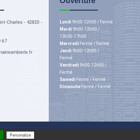
Ouverture
int-Charles - 42820 -
Lundi
9h00-12h00 / Fermé
Mardi
9h00-12h00 /
13h30-17h00
0 67
Mercredi
Fermé / Fermé
Jeudi
9h00-12h00 /
irieambierle.fr
Fermé
Vendredi
9h00-12h00 /
Fermé
Samedi
Fermé / Fermé
Dimanche
Fermé / Fermé
Mentions légales
Politique de confidentialité
@
Personalize